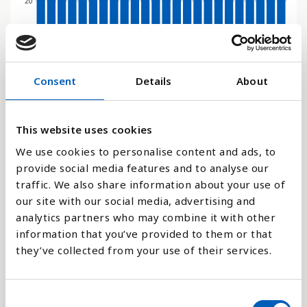
20
0
2000
2001
2002
2003
2004
2005
2006
2007
2008
2009
2010
2011
2012
2013
2014
2015
2016
2017
2018
2019
2020
2021
2022
2023
Consent
Details
About
Stapeldiagram
This website uses cookies
Linje
We use cookies to personalise content and ads, to
provide social media features and to analyse our
Platt
traffic. We also share information about your use of
our site with our social media, advertising and
analytics partners who may combine it with other
information that you’ve provided to them or that
they’ve collected from your use of their services.
Jämför med:
C