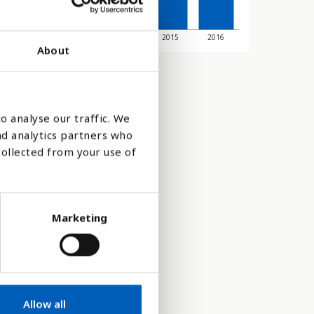
2012
2013
2014
2015
2016
About
o analyse our traffic. We
nd analytics partners who
collected from your use of
Marketing
d är en del
Allow all