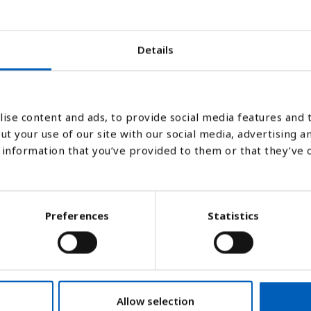
2005
2006
2007
2008
2009
2010
2011
Details
Stapeldiagram
Linje
Platt
ise content and ads, to provide social media features and t
ut your use of our site with our social media, advertising a
information that you’ve provided to them or that they’ve 
Preferences
Statistics
ation tillgängligt för invånarna i ett lan
Allow selection