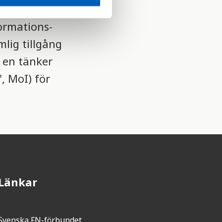
hållbar
formations-
lig tillgång
a en tänker
, MoI) för
Länkar
Svenska FN-förbundet