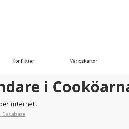
Konflikter
Världskartor
ndare i Cooköarn
er internet.
s Database