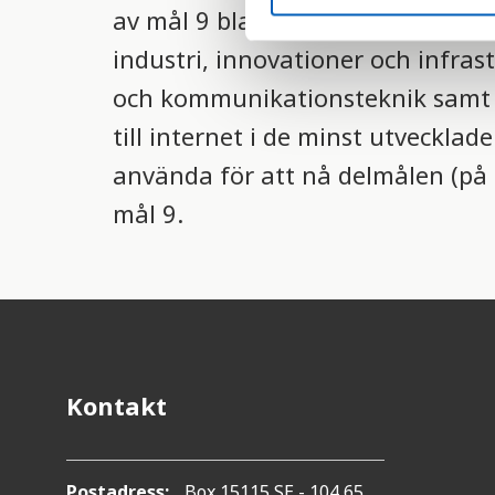
S
av mål 9 bland
FN:s 17 globala må
e
industri, innovationer och infrast
l
e
och kommunikationsteknik samt e
c
till internet i de minst utveckla
t
i
använda för att nå delmålen (på 
o
mål 9.
n
Kontakt
Postadress:
Box 15115 SE - 104 65