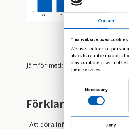
0
2000
2001
2002
2003
2004
Consent
This website uses cookies
We use cookies to personal
also share information abo
may combine it with other 
Jämför med:
their services.
C
Necessary
o
n
Förklaring
s
e
n
Att göra information och kommunik
t
Deny