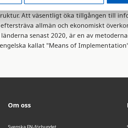
l för hållbar utveckling
Mål 9 handlar om 
ruktur. Att väsentligt öka tillgången till in
ftersträva allmän och ekonomiskt överkom
de länderna senast 2020, är en av metodern
engelska kallat "Means of Implementation"
Om oss
Svenska FN-förbundet