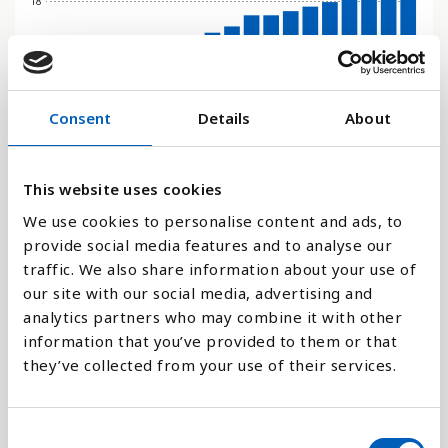
18
0
2010
2011
2012
2013
2014
2020
2021
2022
2023
2000
2001
2002
2003
2004
2005
2006
2007
2008
2009
Consent
Details
About
Stapeldiagram
This website uses cookies
Linje
We use cookies to personalise content and ads, to
provide social media features and to analyse our
Platt
traffic. We also share information about your use of
our site with our social media, advertising and
analytics partners who may combine it with other
information that you’ve provided to them or that
they’ve collected from your use of their services.
Jämför med:
C