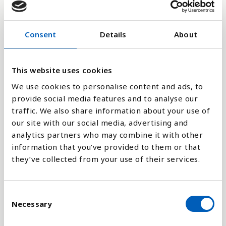
10
Consent
Details
About
0
2017
2024
2012
2019
2014
2021
2016
2023
2018
2025
2013
2020
2015
2022
This website uses cookies
We use cookies to personalise content and ads, to
provide social media features and to analyse our
Stapeldiagram
traffic. We also share information about your use of
our site with our social media, advertising and
Linje
analytics partners who may combine it with other
information that you’ve provided to them or that
Platt
they’ve collected from your use of their services.
C
Necessary
o
Jämför med:
n