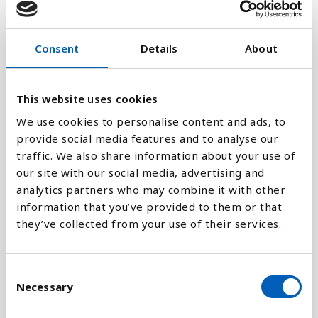
10
Consent
Details
About
0
2017
2024
2012
2019
2014
2021
2016
2023
2018
2025
2013
2020
2015
2022
This website uses cookies
We use cookies to personalise content and ads, to
provide social media features and to analyse our
Stapeldiagram
traffic. We also share information about your use of
our site with our social media, advertising and
Linje
analytics partners who may combine it with other
information that you’ve provided to them or that
Platt
they’ve collected from your use of their services.
C
Necessary
o
Jämför med:
n