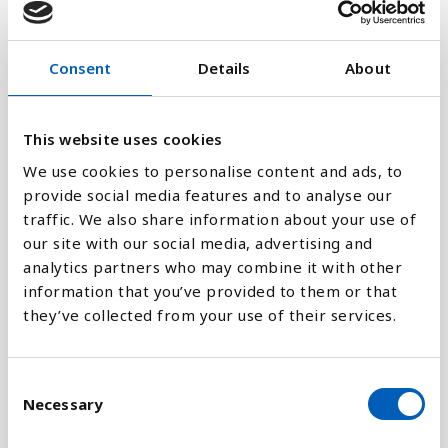
18
Consent
Details
About
0
2017
2024
2012
2019
2014
2021
2016
2023
2018
2025
2013
2020
2015
2022
This website uses cookies
We use cookies to personalise content and ads, to
provide social media features and to analyse our
Stapeldiagram
traffic. We also share information about your use of
our site with our social media, advertising and
Linje
analytics partners who may combine it with other
information that you’ve provided to them or that
Platt
they’ve collected from your use of their services.
C
Necessary
o
Jämför med:
n