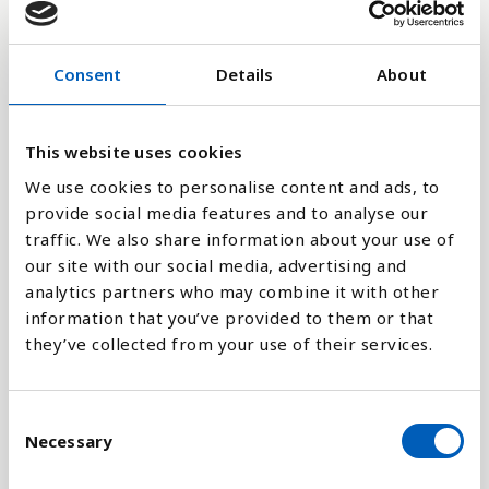
6
Consent
Details
About
0
2017
2024
2012
2019
2014
2021
2016
2023
2018
2025
2013
2020
2015
2022
This website uses cookies
We use cookies to personalise content and ads, to
provide social media features and to analyse our
Stapeldiagram
traffic. We also share information about your use of
our site with our social media, advertising and
Linje
analytics partners who may combine it with other
information that you’ve provided to them or that
Platt
they’ve collected from your use of their services.
C
Necessary
o
Jämför med:
n