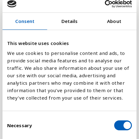
8
Consent
Details
About
0
2017
2024
2012
2019
2014
2021
2016
2023
2018
2025
2013
2020
2015
2022
This website uses cookies
We use cookies to personalise content and ads, to
provide social media features and to analyse our
Stapeldiagram
traffic. We also share information about your use of
our site with our social media, advertising and
Linje
analytics partners who may combine it with other
information that you’ve provided to them or that
Platt
they’ve collected from your use of their services.
C
Necessary
o
Jämför med:
n