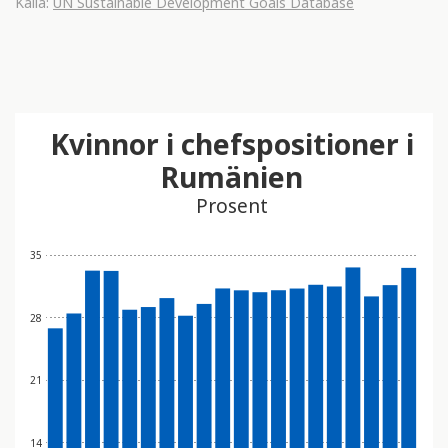
Källa:
UN Sustainable Development Goals Database
Kvinnor i chefspositioner i
Rumänien
Prosent
35
28
21
14