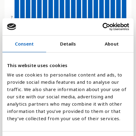
7
0
2000
2005
2010
2015
2003
2008
2013
2018
2001
2006
2011
2016
2004
2009
2014
2019
2002
2007
2012
2017
Consent
Details
About
Stapeldiagram
This website uses cookies
We use cookies to personalise content and ads, to
Linje
provide social media features and to analyse our
traffic. We also share information about your use of
Platt
our site with our social media, advertising and
analytics partners who may combine it with other
information that you’ve provided to them or that
they’ve collected from your use of their services.
Jämför med: