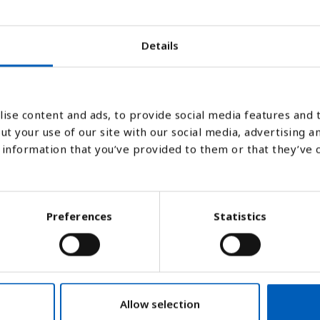
2006
2007
2008
2009
2010
2011
2012
2013
Details
Stapeldiagram
Linje
Platt
ise content and ads, to provide social media features and t
ut your use of our site with our social media, advertising a
information that you’ve provided to them or that they’ve 
Preferences
Statistics
Allow selection
ner i näringslivet världen över. Men i några