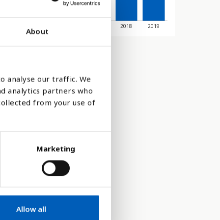
2014
2015
2016
2017
2018
2019
About
o analyse our traffic. We
nd analytics partners who
collected from your use of
Marketing
Allow all
 länder är