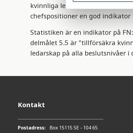
kvinnliga ledare mer framträdand
e
l
chefspositioner en god indikator 
e
c
Statistiken är en indikator på F
t
delmålet 5.5 är "tillförsäkra kvin
i
o
ledarskap på alla beslutsnivåer i 
n
Kontakt
Postadress:
Box 15115 SE - 104 65