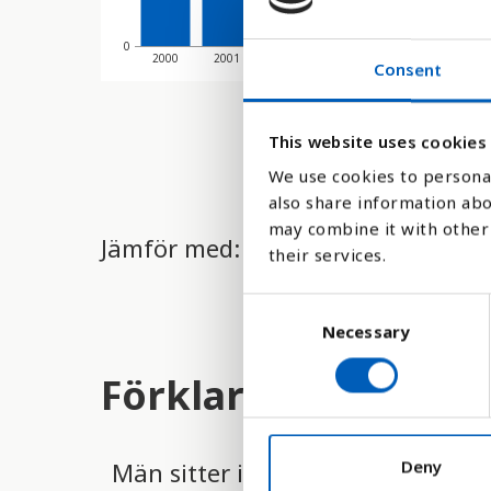
0
2000
2001
2002
2003
2004
2005
Consent
This website uses cookies
We use cookies to personal
also share information abo
may combine it with other 
Jämför med:
their services.
C
Necessary
o
n
Förklaring
s
e
n
t
Deny
Män sitter i de flesta maktpositio
S