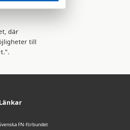
i
t, där
ligheter till
t.".
Länkar
Svenska FN-förbundet