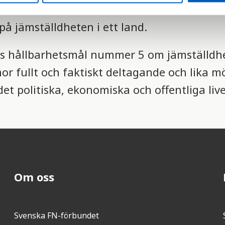
e än andra och därför är andelen kvinnor 
på jämställdheten i ett land.
N:s hållbarhetsmål nummer 5 om jämställdhe
nor fullt och faktiskt deltagande och lika möj
det politiska, ekonomiska och offentliga live
Om oss
Svenska FN-förbundet