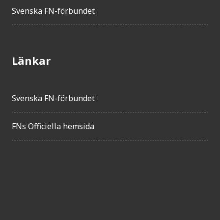
Uruguay
Svenska FN-förbundet
Kosovo
Bosnien och Herceg...
Turkiet
Länkar
Jordanien
Peru
Colombia
Svenska FN-förbundet
Iran
Libanon
FNs Officiella hemsida
Antigua och Barbuda
Sri Lanka
Ecuador
Argentina
Nordmakedonien
Montenegro