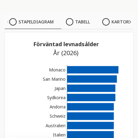
STAPELDIAGRAM
STAPELDIAGRAM
TABELL
KARTOR
TABELL
Förväntad levnadsålder
KARTOR
År (2026)
Monaco
San Marino
Japan
Sydkorea
Andorra
Schweiz
Australien
Italien