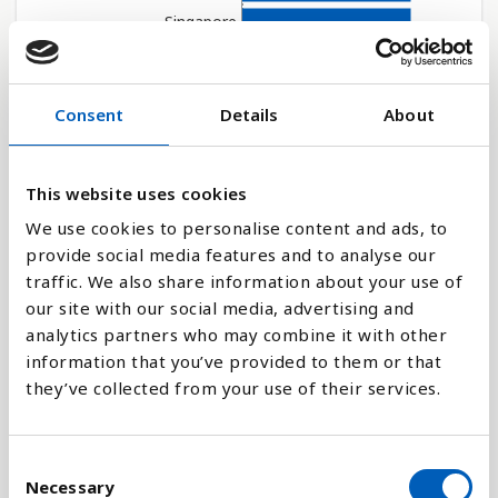
Singapore
Spanien
Liechtenstein
Consent
Details
About
Malta
Norge
Sverige
This website uses cookies
Frankrike
We use cookies to personalise content and ads, to
provide social media features and to analyse our
Vatikanstaten
traffic. We also share information about your use of
Förenade arabemira...
our site with our social media, advertising and
Island
analytics partners who may combine it with other
Kanada
information that you’ve provided to them or that
they’ve collected from your use of their services.
Irland
Israel
Portugal
C
Necessary
o
Qatar