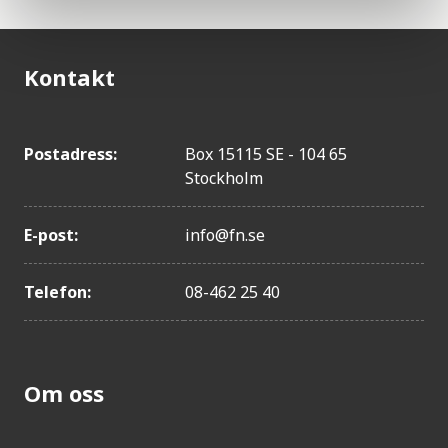
Costa Rica
Kuwait
Kontakt
Oman
Tjeckien
Panama
Postadress:
Box 15115 SE - 104 65
Stockholm
Albanien
USA
E-post:
info@fn.se
Estland
Saudiarabien
Telefon:
08-462 25 40
Polen
Kroatien
Kina
Om oss
Slovakien
Kuba