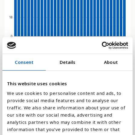
18
0
1970
1950
2080
2060
2040
2028
2020
2000
1980
1960
2090
2070
2050
2030
2026
2010
1990
Stapeldiagram
Consent
Details
About
Linje
This website uses cookies
Platt
We use cookies to personalise content and ads, to
provide social media features and to analyse our
traffic. We also share information about your use of
our site with our social media, advertising and
analytics partners who may combine it with other
Jämför med:
information that you’ve provided to them or that