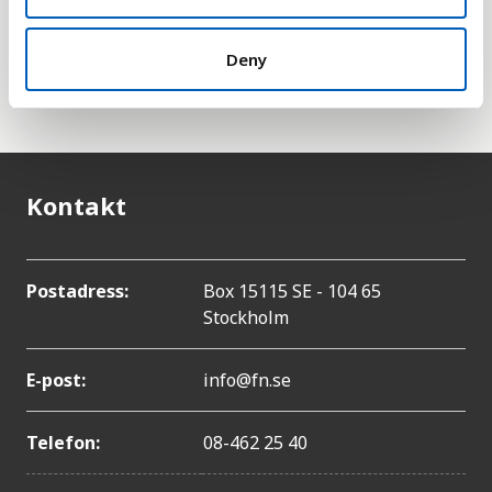
över hur den förväntade levnadsåldern kan
vändras eftersom de nämnda faktorerna kan bli
Deny
större eller mindre än beräknat. För mer info om
detta klicka på länken till UN Data nedanför.
Kontakt
Postadress:
Box 15115 SE - 104 65
Stockholm
E-post:
info@fn.se
Telefon:
08-462 25 40