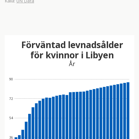
Källa:
UN Data
Förväntad levnadsålder
för kvinnor i Libyen
År
90
72
54
36