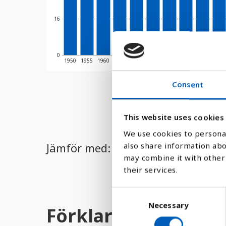
16
0
1950
1955
1960
1965
1970
1975
1980
1985
1990
1995
Consent
This website uses cookies
We use cookies to personal
Jämför med:
also share information abo
may combine it with other 
their services.
C
Necessary
o
Förklaring
n