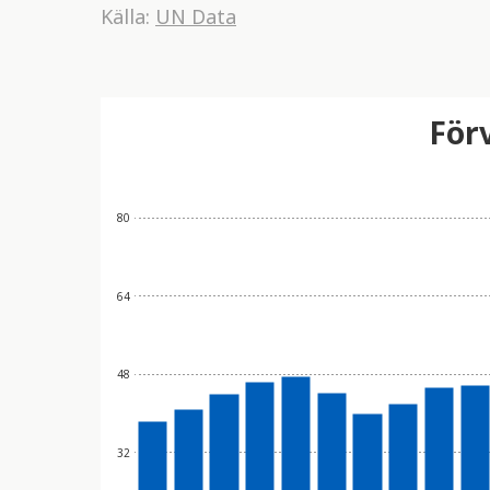
Källa:
UN Data
För
80
64
48
32