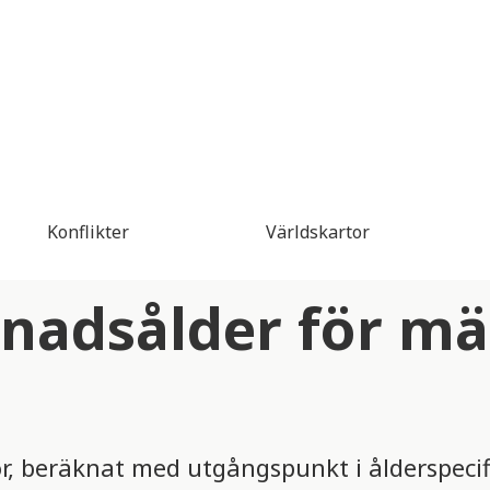
Konflikter
Världskartor
vnadsålder för m
r, beräknat med utgångspunkt i ålderspecif