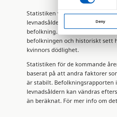
s
e
Statistiken visar den förväntade
n
t
levnadsålder beräknas genom att
Deny
S
befolkning. Den förväntade levna
e
befolkningen och historiskt sett 
l
e
kvinnors dödlighet.
c
t
Statistiken för de kommande åre
i
o
baserat på att andra faktorer som
n
är stabilt. Befolkningsrapporten 
levnadsåldern kan vändras efter
än beräknat. För mer info om det