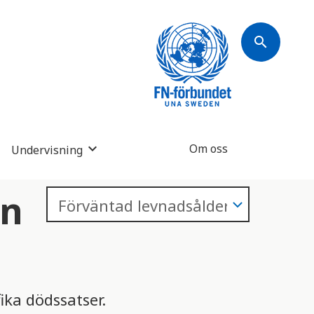
search
Om oss
Undervisning
än
ika dödssatser.