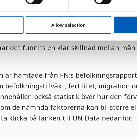
 levnadsåldern vid födseln för män. Förvänt
 beräkna genomsnittet för alla uppnådd le
Allow selection
dsåldern varierar mellan olika grupper av
har det funnits en klar skillnad mellan män
n är hämtade från FN:s befolkningsrapport
 befolkningstillväxt, fertilitet, migration 
innehåller också statistik över hur den för
som de nämnda faktorerna kan bli större el
ta klicka på länken till UN Data nedanför.