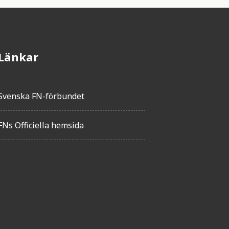
Länkar
Svenska FN-förbundet
FNs Officiella hemsida