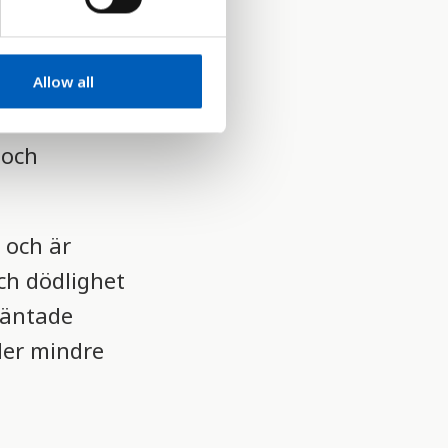
ad
vnadsår i en
Allow all
 och
 och är
och dödlighet
väntade
ler mindre