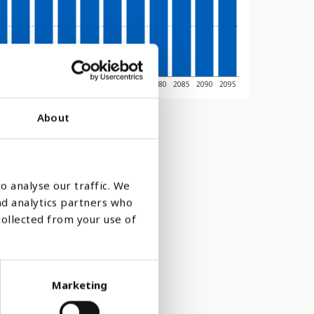
45
2050
2055
2060
2065
2070
2075
2080
2085
2090
2095
About
o analyse our traffic. We
nd analytics partners who
collected from your use of
Marketing