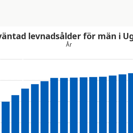
väntad levnadsålder för män i U
År