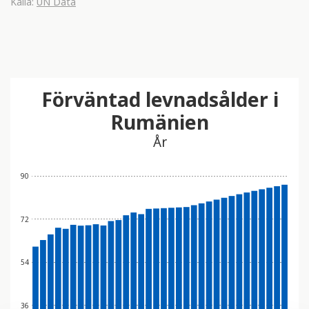
Källa:
UN Data
Förväntad levnadsålder i
Rumänien
År
90
72
54
36