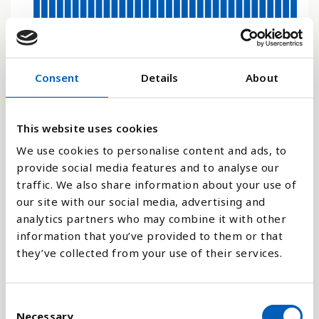
18
Consent
Details
About
0
1970
1950
2080
2060
2040
2028
2020
2000
1980
1960
2090
2070
2050
2030
2026
2010
1990
This website uses cookies
Stapeldiagram
We use cookies to personalise content and ads, to
provide social media features and to analyse our
Linje
traffic. We also share information about your use of
our site with our social media, advertising and
Platt
analytics partners who may combine it with other
information that you’ve provided to them or that
they’ve collected from your use of their services.
C
Jämför med:
Necessary