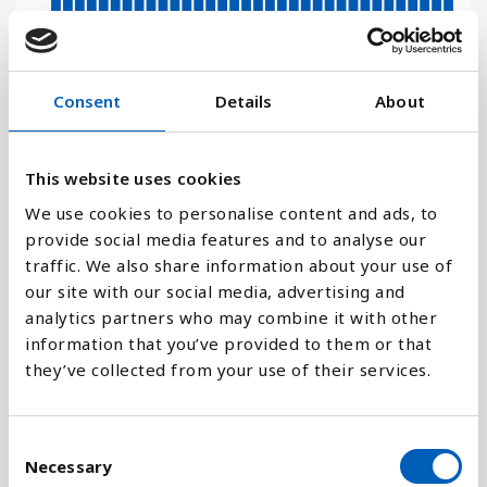
18
0
Consent
Details
About
1970
1950
2080
2060
2040
2028
2020
2000
1980
1960
2090
2070
2050
2030
2026
2010
1990
This website uses cookies
Stapeldiagram
We use cookies to personalise content and ads, to
provide social media features and to analyse our
Linje
traffic. We also share information about your use of
our site with our social media, advertising and
Platt
analytics partners who may combine it with other
information that you’ve provided to them or that
they’ve collected from your use of their services.
Jämför med:
C
Necessary
o