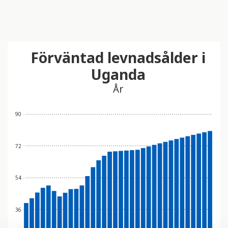
Förväntad levnadsålder i
Uganda
År
90
72
54
36