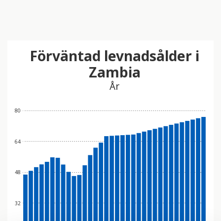
Förväntad levnadsålder i
Zambia
År
80
64
48
32