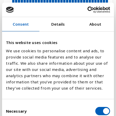
16
0
Consent
Details
About
1970
1950
2080
2060
2040
2028
2020
2000
1980
1960
2090
2070
2050
2030
2026
2010
1990
This website uses cookies
Stapeldiagram
We use cookies to personalise content and ads, to
provide social media features and to analyse our
Linje
traffic. We also share information about your use of
our site with our social media, advertising and
Platt
analytics partners who may combine it with other
information that you’ve provided to them or that
they’ve collected from your use of their services.
Jämför med:
C
Necessary
o