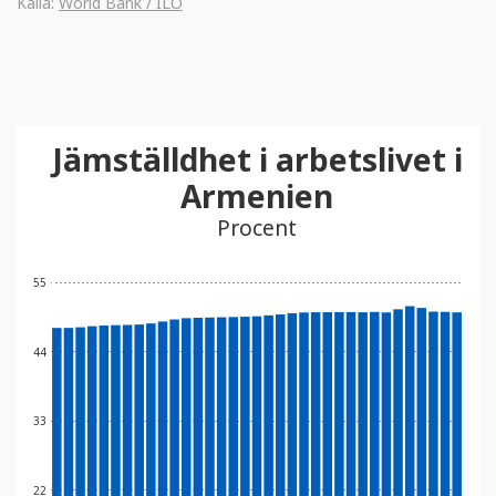
Källa:
World Bank / ILO
Jämställdhet i arbetslivet i
Armenien
Procent
55
44
33
22