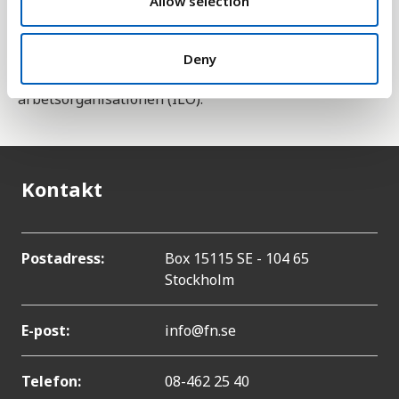
Allow selection
att få större möjligheter att ta den i
inkomstbringande arbete, något som förbättrar
villkoret på alla områden i samhället. Statistiken
Deny
samlas in och publiceras av Internationella
arbetsorganisationen (ILO).
Kontakt
Postadress:
Box 15115 SE - 104 65
Stockholm
E-post:
info@fn.se
Telefon:
08-462 25 40