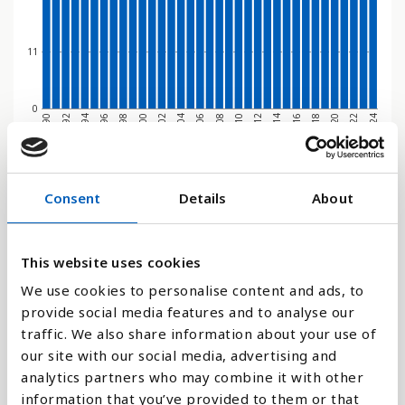
11
0
1994
2016
1990
2012
2008
2004
2000
2022
1996
2018
1992
2014
2010
2006
2002
2024
1998
2020
Stapeldiagram
Consent
Details
About
Linje
This website uses cookies
Platt
We use cookies to personalise content and ads, to
provide social media features and to analyse our
traffic. We also share information about your use of
our site with our social media, advertising and
analytics partners who may combine it with other
Jämför med:
information that you’ve provided to them or that