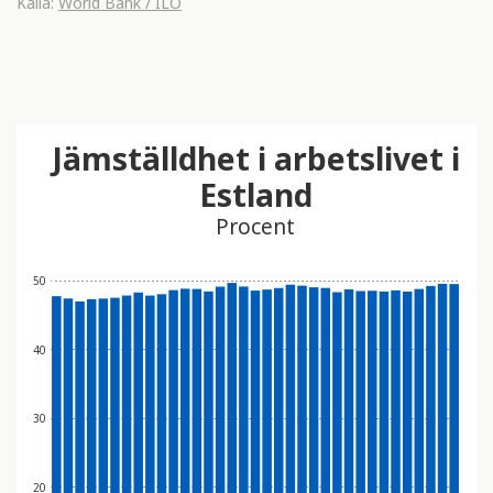
Källa:
World Bank / ILO
Jämställdhet i arbetslivet i
Estland
Procent
50
40
30
20