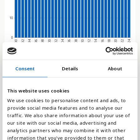
10
0
1994
2016
1990
2012
2008
2004
2000
2022
1996
2018
1992
2014
2010
2006
2002
2024
1998
2020
Stapeldiagram
Consent
Details
About
Linje
This website uses cookies
Platt
We use cookies to personalise content and ads, to
provide social media features and to analyse our
traffic. We also share information about your use of
our site with our social media, advertising and
analytics partners who may combine it with other
Jämför med:
information that you’ve provided to them or that