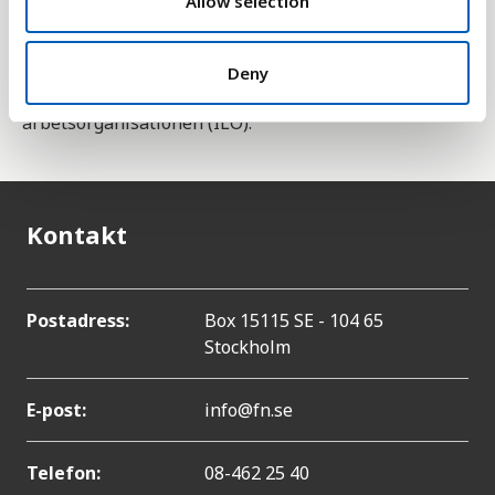
Allow selection
att få större möjligheter att ta den i
inkomstbringande arbete, något som förbättrar
villkoret på alla områden i samhället. Statistiken
Deny
samlas in och publiceras av Internationella
arbetsorganisationen (ILO).
Kontakt
Postadress:
Box 15115 SE - 104 65
Stockholm
E-post:
info@fn.se
Telefon:
08-462 25 40