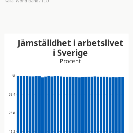
Källa:
World Bank / ILO
Jämställdhet i arbetslivet
i Sverige
Procent
48
38.4
28.8
19.2