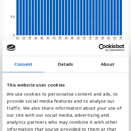
9.6
0
2020
1998
2024
2002
2006
2010
2014
1992
2018
1996
2022
2000
2004
2008
2012
1990
2016
1994
Stapeldiagram
Consent
Details
About
Linje
This website uses cookies
Platt
We use cookies to personalise content and ads, to
provide social media features and to analyse our
traffic. We also share information about your use of
our site with our social media, advertising and
analytics partners who may combine it with other
Jämför med:
information that you’ve provided to them or that