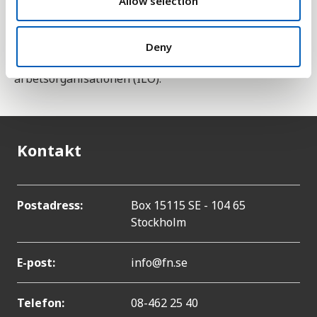
Allow selection
att få större möjligheter att ta den i
inkomstbringande arbete, något som förbättrar
villkoret på alla områden i samhället. Statistiken
Deny
samlas in och publiceras av Internationella
arbetsorganisationen (ILO).
Kontakt
Postadress:
Box 15115 SE - 104 65
Stockholm
E-post:
info@fn.se
Telefon:
08-462 25 40