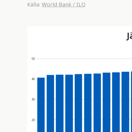
Källa:
World Bank / ILO
J
50
40
30
20