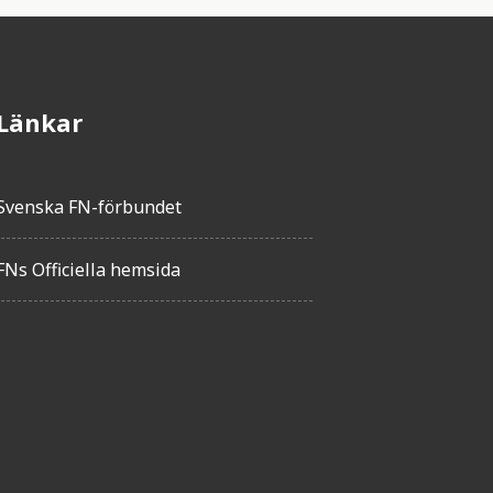
Länkar
Svenska FN-förbundet
FNs Officiella hemsida