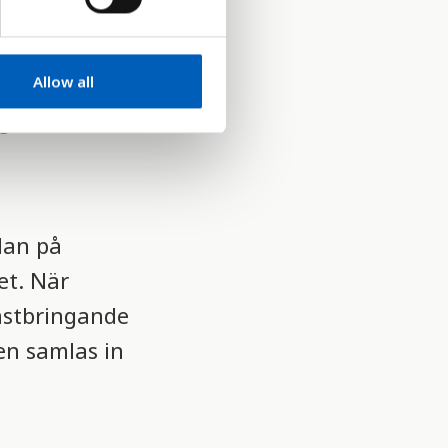
arbete
ökat i
Allow all
grerade i
dan på
et. När
omstbringande
ken samlas in