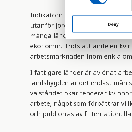
s
e
Indikatorn visar hur många kvinn
n
t
utanför jordbruket. Under de sena
Deny
S
många länder, något som vittnar o
e
ekonomin. Trots att andelen kvinn
l
e
arbetsmarknaden inom enkla omr
c
t
I fattigare länder är avlönat ar
i
o
landsbygden är det endast män so
n
välståndet ökar tenderar kvinnor
arbete, något som förbättrar vill
och publiceras av Internationella