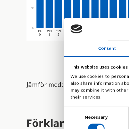
10
0
199
199
199
199
199
199
199
199
199
199
0
1
2
3
4
5
6
7
8
9
Consent
This website uses cookies
We use cookies to personal
Jämför med:
also share information abo
may combine it with other 
their services.
C
Necessary
o
Förklaring
n