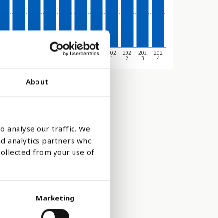
201
201
201
201
201
201
202
202
202
202
202
4
5
6
7
8
9
0
1
2
3
4
About
o analyse our traffic. We
nd analytics partners who
collected from your use of
Marketing