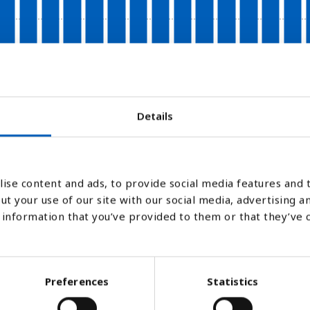
200
200
200
200
200
200
200
200
200
200
201
201
201
201
0
1
2
3
4
5
6
7
8
9
0
1
2
3
Details
Stapeldiagram
Linje
Platt
ise content and ads, to provide social media features and t
ut your use of our site with our social media, advertising a
information that you’ve provided to them or that they’ve 
Preferences
Statistics