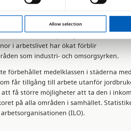
or som har tillgång till inkomstbringande 
ste åren har antalet kvinnor i arbetslivet 
Allow selection
m att kvinnor är på väg att bli bättre inte
or i arbetslivet har ökat förblir
åden som industri- och omsorgsyrken.
bete förbehållet medelklassen i städerna me
m får tillgång till arbete utanför jordbruk
 att få större möjligheter att ta den i ink
koret på alla områden i samhället. Statisti
 arbetsorganisationen (ILO).