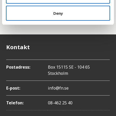
inkomstbringande arbete, något som förbättrar
villkoret på alla områden i samhället. Statistiken
Deny
samlas in och publiceras av Internationella
arbetsorganisationen (ILO).
Kontakt
Postadress:
Box 15115 SE - 104 65
Stockholm
E-post:
info@fn.se
Telefon:
08-462 25 40