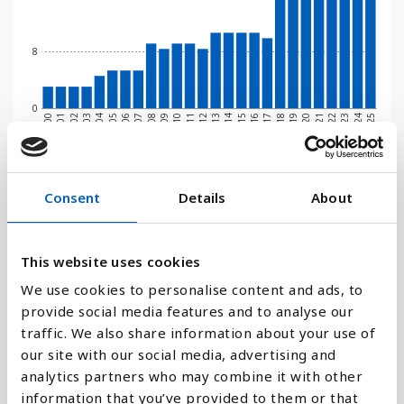
8
0
2009
2022
2012
2025
2002
2015
2005
2018
2008
2021
2011
2024
2001
2014
2004
2017
2007
2020
2010
2023
2000
2013
2003
2016
2006
2019
Stapeldiagram
Consent
Details
About
Linje
This website uses cookies
Platt
We use cookies to personalise content and ads, to
provide social media features and to analyse our
traffic. We also share information about your use of
our site with our social media, advertising and
analytics partners who may combine it with other
Jämför med:
information that you’ve provided to them or that