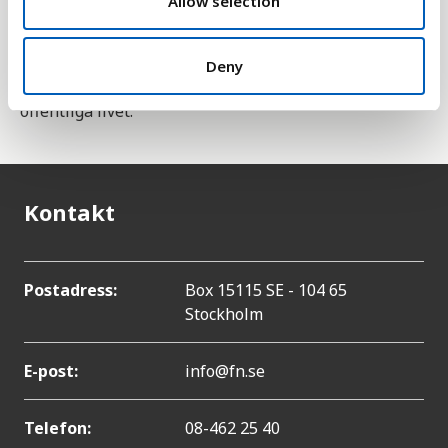
Allow selection
flickors ställning i samhället. Delmål 5.5 är att
"Tillförsäkra kvinnor fullt och faktiskt deltagande
och lika möjligheter till ledarskap på alla
Deny
beslutsnivåer i det politiska, ekonomiska och
offentliga livet."
Kontakt
Postadress:
Box 15115 SE - 104 65
Stockholm
E-post:
info@fn.se
Telefon:
08-462 25 40