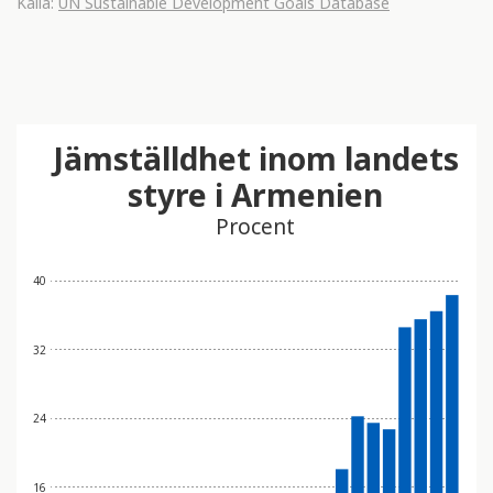
Källa:
UN Sustainable Development Goals Database
Jämställdhet inom landets
styre i Armenien
Procent
40
32
24
16