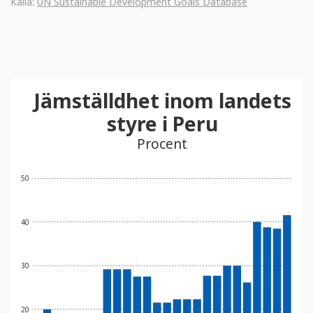
Källa:
UN Sustainable Development Goals Database
Jämställdhet inom landets
styre i Peru
Procent
50
40
30
20