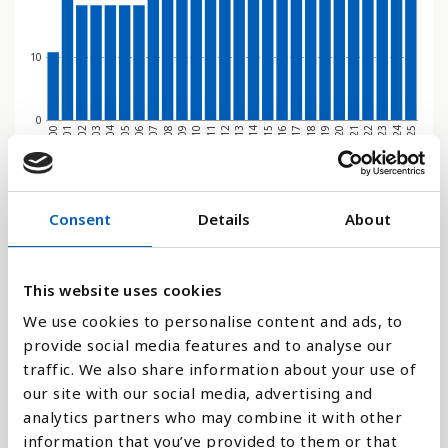
10
0
2009
2022
2012
2025
2002
2015
2005
2018
2008
2021
2011
2024
2001
2014
2004
2017
2007
2020
2010
2023
2000
2013
2003
2016
2006
2019
Stapeldiagram
Consent
Details
About
Linje
This website uses cookies
Platt
We use cookies to personalise content and ads, to
provide social media features and to analyse our
traffic. We also share information about your use of
our site with our social media, advertising and
analytics partners who may combine it with other
Jämför med:
information that you’ve provided to them or that