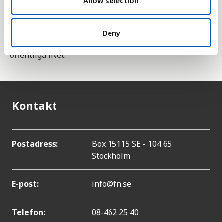
Allow selection
flickors ställning i samhället. Delmål 5.5 är att
"Tillförsäkra kvinnor fullt och faktiskt deltagande
och lika möjligheter till ledarskap på alla
Deny
beslutsnivåer i det politiska, ekonomiska och
offentliga livet."
Kontakt
Postadress:
Box 15115 SE - 104 65
Stockholm
E-post:
info@fn.se
Telefon:
08-462 25 40