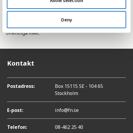
Allow selection
flickors ställning i samhället. Delmål 5.5 är att
"Tillförsäkra kvinnor fullt och faktiskt deltagande
och lika möjligheter till ledarskap på alla
Deny
beslutsnivåer i det politiska, ekonomiska och
offentliga livet."
Kontakt
Postadress:
Box 15115 SE - 104 65
Stockholm
E-post:
info@fn.se
Telefon:
08-462 25 40