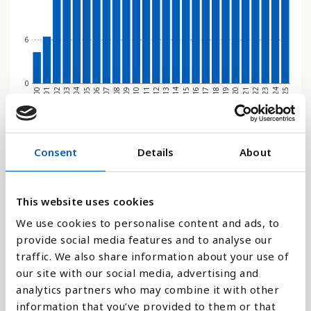
6
0
2009
2022
2012
2025
2002
2015
2005
2018
2008
2021
2011
2024
2001
2014
2004
2017
2007
2020
2010
2023
2000
2013
2003
2016
2006
2019
Stapeldiagram
Consent
Details
About
Linje
This website uses cookies
Platt
We use cookies to personalise content and ads, to
provide social media features and to analyse our
traffic. We also share information about your use of
our site with our social media, advertising and
analytics partners who may combine it with other
Jämför med:
information that you’ve provided to them or that