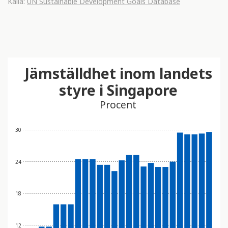
Källa:
UN Sustainable Development Goals Database
Jämställdhet inom landets
styre i Singapore
Procent
30
24
18
12