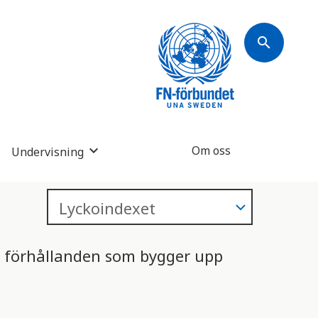
search
Om oss
Undervisning
a förhållanden som bygger upp