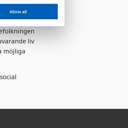
Allow all
h en årlig
befolkningen
uvarande liv
ta möjliga
social