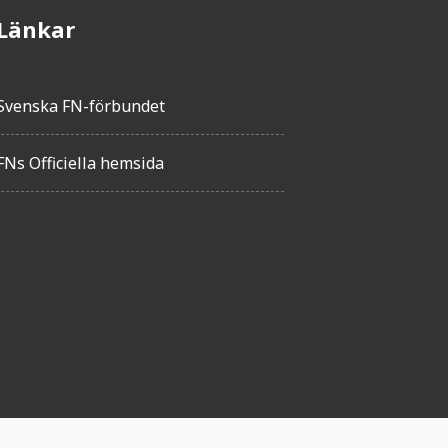
Länkar
Svenska FN-förbundet
FNs Officiella hemsida