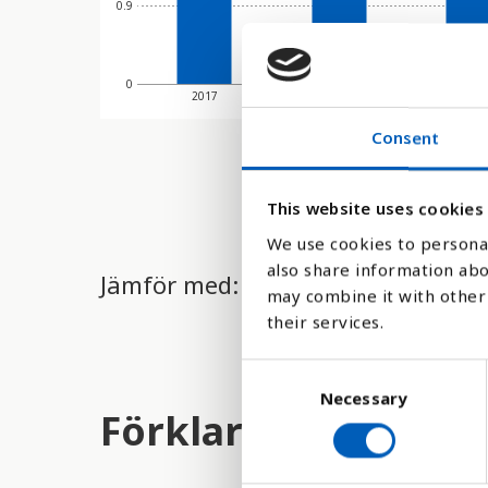
0.9
0
2017
2018
2019
Consent
This website uses cookies
We use cookies to personal
also share information abo
Jämför med:
may combine it with other 
their services.
C
Necessary
o
Förklaring
n
s
e