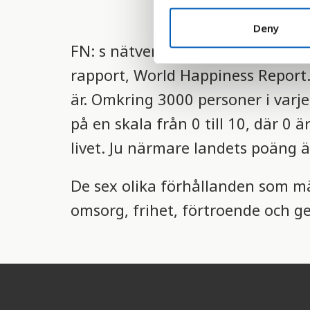
n
t
Deny
S
FN: s nätverk för hållbar utveckl
e
rapport, World Happiness Report.
l
e
är. Omkring 3000 personer i varj
c
på en skala från 0 till 10, där 0 ä
t
i
livet. Ju närmare landets poäng ä
o
n
De sex olika förhållanden som mä
omsorg, frihet, förtroende och ge