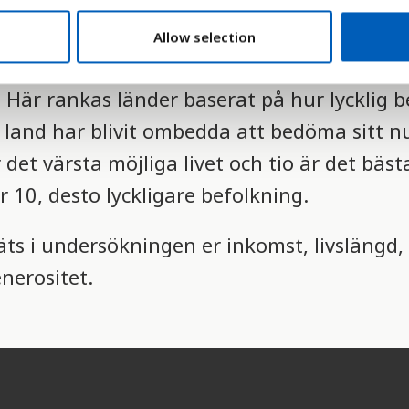
Allow selection
ingslösningar (SDSN) har skapat ett index oc
 Här rankas länder baserat på hur lycklig 
e land har blivit ombedda att bedöma sitt n
r det värsta möjliga livet och tio är det bäs
r 10, desto lyckligare befolkning.
ts i undersökningen er inkomst, livslängd, 
nerositet.