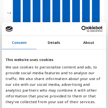
1.4
0
2017
2018
2019
2020
2021
2022
2023
2024
2025
Consent
Details
About
Stapeldiagram
This website uses cookies
Linje
We use cookies to personalise content and ads, to
Platt
provide social media features and to analyse our
traffic. We also share information about your use of
our site with our social media, advertising and
analytics partners who may combine it with other
information that you’ve provided to them or that
Jämför med:
they’ve collected from your use of their services.