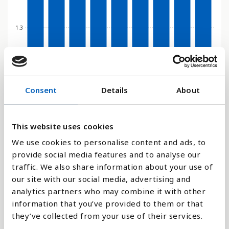
1.3
0
2017
2018
2019
2020
2021
2022
2023
2024
2025
Consent
Details
About
Stapeldiagram
This website uses cookies
Linje
We use cookies to personalise content and ads, to
Platt
provide social media features and to analyse our
traffic. We also share information about your use of
our site with our social media, advertising and
analytics partners who may combine it with other
information that you’ve provided to them or that
Jämför med:
they’ve collected from your use of their services.