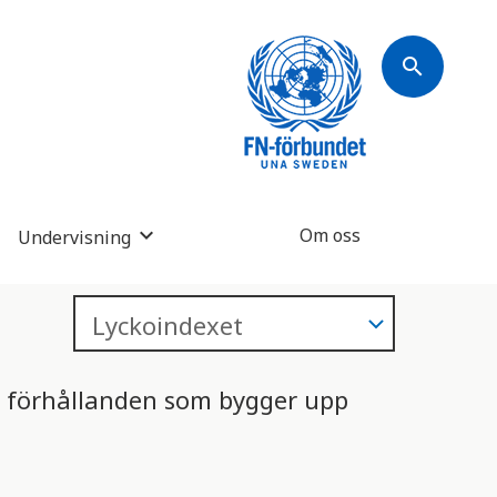
search
Om oss
Undervisning
a förhållanden som bygger upp