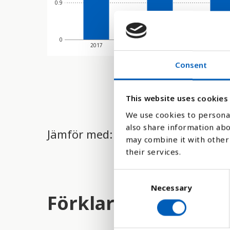
0.9
0
2017
2018
2019
Consent
This website uses cookies
We use cookies to personal
also share information abo
Jämför med:
may combine it with other 
their services.
C
Necessary
o
Förklaring
n
s
e