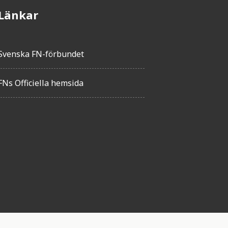
Länkar
Svenska FN-förbundet
FNs Officiella hemsida