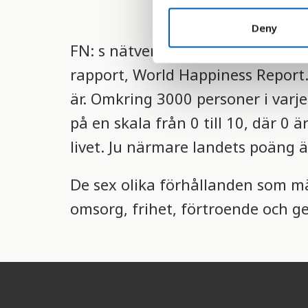
n
t
Deny
S
FN: s nätverk för hållbar utveckl
e
rapport, World Happiness Report.
l
e
är. Omkring 3000 personer i varj
c
på en skala från 0 till 10, där 0 ä
t
i
livet. Ju närmare landets poäng ä
o
n
De sex olika förhållanden som mä
omsorg, frihet, förtroende och ge