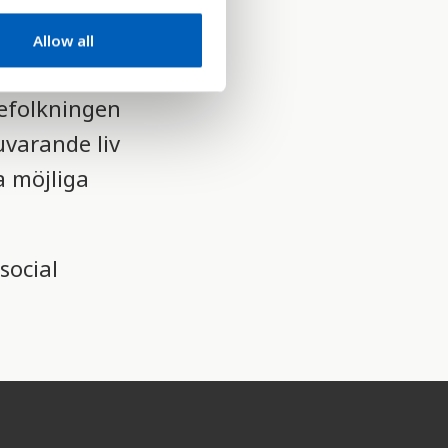
Allow all
h en årlig
befolkningen
uvarande liv
ta möjliga
social