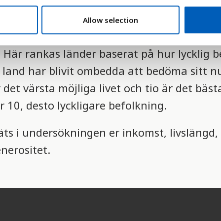
Allow selection
ingslösningar (SDSN) har skapat ett index oc
 Här rankas länder baserat på hur lycklig 
e land har blivit ombedda att bedöma sitt n
r det värsta möjliga livet och tio är det bäs
r 10, desto lyckligare befolkning.
ts i undersökningen er inkomst, livslängd, 
nerositet.