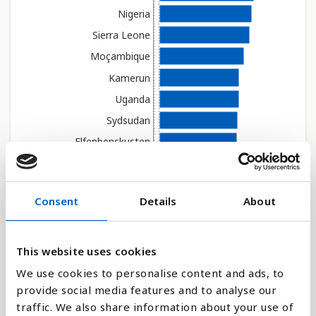
Nigeria
Sierra Leone
Moçambique
Kamerun
Uganda
Sydsudan
Elfenbenskusten
Burundi
Salomonöarna
Consent
Details
About
Togo
Gabon
Ekvatorialguinea
This website uses cookies
Malawi
We use cookies to personalise content and ads, to
provide social media features and to analyse our
Angola
traffic. We also share information about your use of
Kongo