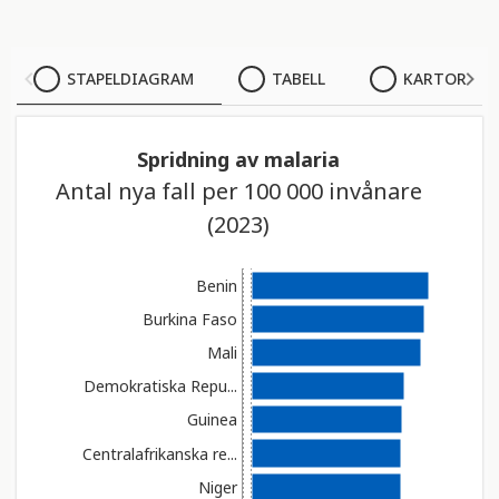
STAPELDIAGRAM
STAPELDIAGRAM
TABELL
KARTOR
TABELL
Spridning av malaria
KARTOR
Antal nya fall per 100 000 invånare
(2023)
Benin
Burkina Faso
Mali
Demokratiska Repu...
Guinea
Centralafrikanska re...
Niger