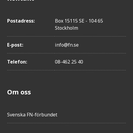
Namibia
Barbados
Indonesien
Postadress:
Box 15115 SE - 104 65
Länder
Stockholm
Brasilien
Panama
E-post:
info@fn.se
Iran
Bolivia
Telefon:
08-462 25 40
Haiti
Peru
Swaziland
Om oss
Indien
Nicaragua
Bangladesh
Svenska FN-förbundet
Sydafrika
Thailand