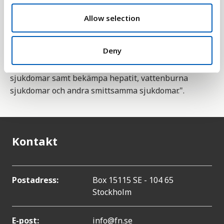
o
laboratoriebekräftelse.
n
Allow selection
Statistiken är en indikator för mål 3 bland
FN:s 17
globala mål för hållbar utveckling
. Delmål 3.3 lyder
Deny
"Senast 2030 utrota epidemierna av aids,
tuberkulos, malaria och försummade tropiska
sjukdomar samt bekämpa hepatit, vattenburna
sjukdomar och andra smittsamma sjukdomar.".
Kontakt
Postadress:
Box 15115 SE - 104 65
Stockholm
E-post:
info@fn.se