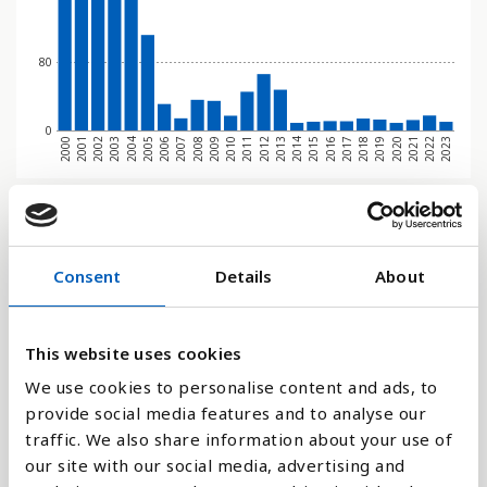
80
0
2000
2001
2002
2003
2004
2005
2006
2007
2008
2009
2010
2011
2012
2013
2014
2015
2016
2017
2018
2019
2020
2021
2022
2023
Stapeldiagram
Consent
Details
About
Linje
Platt
This website uses cookies
We use cookies to personalise content and ads, to
provide social media features and to analyse our
traffic. We also share information about your use of
Jämför med:
our site with our social media, advertising and