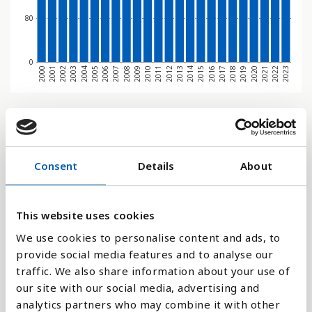
80
0
2000
2001
2002
2003
2004
2005
2006
2007
2008
2009
2010
2011
2012
2013
2014
2015
2016
2017
2018
2019
2020
2021
2022
2023
Stapeldiagram
Linje
Consent
Details
About
Platt
This website uses cookies
We use cookies to personalise content and ads, to
provide social media features and to analyse our
traffic. We also share information about your use of
Jämför med:
our site with our social media, advertising and
analytics partners who may combine it with other