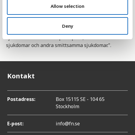
n
Allow selection
Statistiken är en indikator för mål 3 bland
FN:s 17
globala mål för hållbar utveckling
. Delmål 3.3 lyder
"Senast 2030 utrota epidemierna av aids,
Deny
tuberkulos, malaria och försummade tropiska
sjukdomar samt bekämpa hepatit, vattenburna
sjukdomar och andra smittsamma sjukdomar.".
Kontakt
Postadress:
Box 15115 SE - 104 65
Stockholm
E-post:
info@fn.se