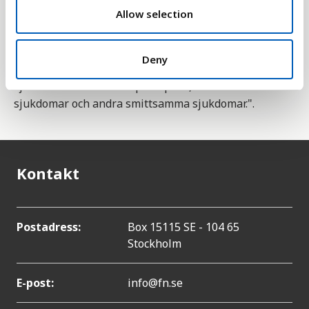
n
Allow selection
Statistiken är en indikator för mål 3 bland
FN:s 17
globala mål för hållbar utveckling
. Delmål 3.3 lyder
"Senast 2030 utrota epidemierna av aids,
Deny
tuberkulos, malaria och försummade tropiska
sjukdomar samt bekämpa hepatit, vattenburna
sjukdomar och andra smittsamma sjukdomar.".
Kontakt
Postadress:
Box 15115 SE - 104 65
Stockholm
E-post:
info@fn.se