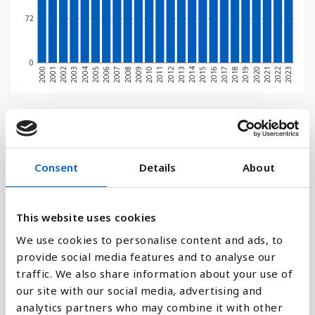
72
0
2000
2001
2002
2003
2004
2005
2006
2007
2008
2009
2010
2011
2012
2013
2014
2015
2016
2017
2018
2019
2020
2021
2022
2023
Stapeldiagram
Linje
Consent
Details
About
Platt
This website uses cookies
We use cookies to personalise content and ads, to
provide social media features and to analyse our
traffic. We also share information about your use of
Jämför med:
our site with our social media, advertising and
analytics partners who may combine it with other