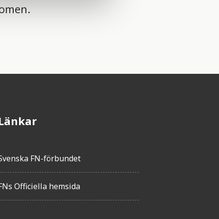
kdomen.
Länkar
Svenska FN-förbundet
FNs Officiella hemsida