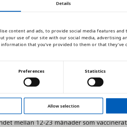
Details
2002
2003
2004
2005
2006
2007
2008
2009
2010
2011
2012
2013
2014
ise content and ads, to provide social media features and t
Stapeldiagram
Linje
Platt
ut your use of our site with our social media, advertising a
information that you’ve provided to them or that they’ve 
Preferences
Statistics
Allow selection
landet mellan 12-23 månader som vaccinera