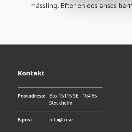
mässling. Efter en dos anses barn
e
c
t
i
o
n
Kontakt
Postadress:
Box 15115 SE - 104 65
Stockholm
E-post:
info@fn.se