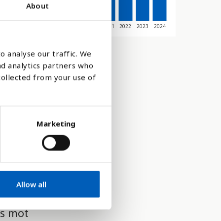
About
2015
2016
2017
2018
2019
2020
2021
2022
2023
2024
o analyse our traffic. We
nd analytics partners who
collected from your use of
Marketing
Allow all
ts mot