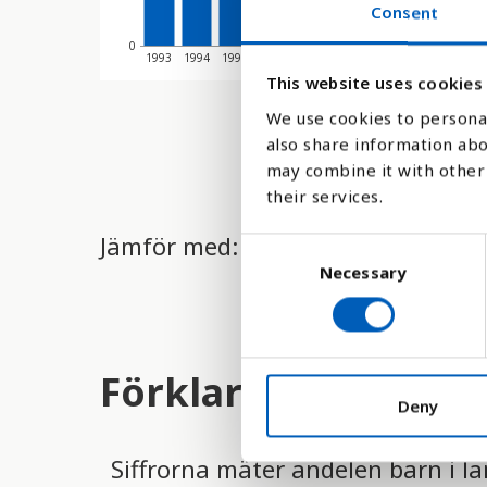
Consent
0
1993
1994
1995
1996
1997
1998
1999
2000
2001
This website uses cookies
We use cookies to personal
also share information abo
may combine it with other 
their services.
Jämför med:
C
Necessary
o
n
s
e
Förklaring
n
t
Deny
S
e
Siffrorna mäter andelen barn i 
l