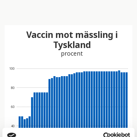
Vaccin mot mässling i
Tyskland
procent
100
80
60
40