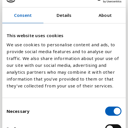
20
Consent
Details
About
0
2004
2006
2008
1980
2010
1982
2012
1984
2014
1986
2016
1988
2018
1990
2020
1992
2022
1994
2024
1996
1998
2000
2002
This website uses cookies
We use cookies to personalise content and ads, to
Stapeldiagram
provide social media features and to analyse our
traffic. We also share information about your use of
Linje
our site with our social media, advertising and
analytics partners who may combine it with other
Platt
information that you’ve provided to them or that
they’ve collected from your use of their services.
C
Necessary
o
Jämför med:
n
s