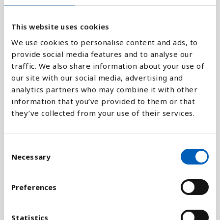
4
This website uses cookies
We use cookies to personalise content and ads, to
provide social media features and to analyse our
0
2004
2006
2008
2013
1960
1962
1964
1966
1968
1970
1972
1974
1976
1978
1980
1982
1998
2000
2002
traffic. We also share information about your use of
our site with our social media, advertising and
analytics partners who may combine it with other
Stapeldiagram
information that you’ve provided to them or that
they’ve collected from your use of their services.
Linje
C
Platt
Necessary
o
n
s
Preferences
e
n
Jämför med:
t
Statistics