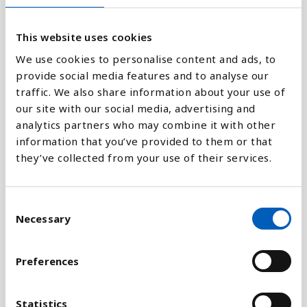
1
This website uses cookies
We use cookies to personalise content and ads, to
provide social media features and to analyse our
0
1960
1963
1966
1969
1972
1975
1978
1981
1984
1987
1990
1993
1996
1999
2002
2005
2008
2011
2014
2017
2020
traffic. We also share information about your use of
our site with our social media, advertising and
analytics partners who may combine it with other
Stapeldiagram
information that you’ve provided to them or that
they’ve collected from your use of their services.
Linje
C
Platt
Necessary
o
n
s
Preferences
e
n
Jämför med:
t
Statistics