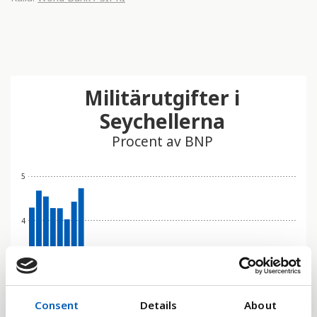
Militärutgifter i
Seychellerna
Procent av BNP
5
4
3
Consent
Details
About
2