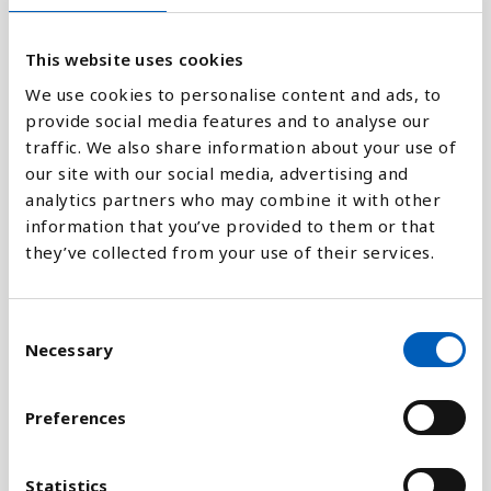
This website uses cookies
1
We use cookies to personalise content and ads, to
provide social media features and to analyse our
0
2021
1991
1999
2007
2015
1985
1993
2001
2009
2017
1987
1995
2003
2011
2019
1989
1997
2005
2013
traffic. We also share information about your use of
our site with our social media, advertising and
analytics partners who may combine it with other
Stapeldiagram
information that you’ve provided to them or that
they’ve collected from your use of their services.
Linje
C
Platt
Necessary
o
n
s
Preferences
e
n
Jämför med:
t
Statistics