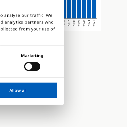
o analyse our traffic. We
nd analytics partners who
2004
2013
2022
2008
2017
3
2012
2021
2007
2016
2011
2020
2006
2015
2010
2019
2005
2014
2009
2018
collected from your use of
Marketing
Allow all