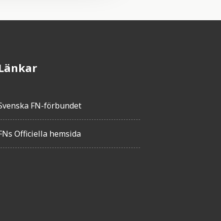
Länkar
Svenska FN-förbundet
FNs Officiella hemsida