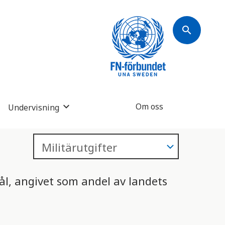
search
Om oss
Undervisning
ål, angivet som andel av landets