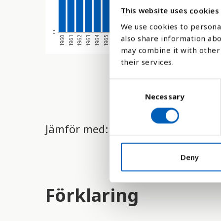
This website uses cookies
We use cookies to personal
0
also share information abo
1968
1977
1963
1972
1967
1976
1962
1971
1966
1975
1961
1970
1965
1974
1960
1969
19
1964
1973
may combine it with other 
their services.
C
Necessary
o
n
s
Jämför med:
e
n
t
Deny
S
e
Förklaring
l
e
c