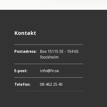
t
i
o
n
Kontakt
Postadress:
Box 15115 SE - 104 65
Stockholm
E-post:
info@fn.se
Telefon:
08-462 25 40