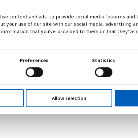
ise content and ads, to provide social media features and t
ut your use of our site with our social media, advertising a
1986
1995
1990
1999
1981
1994
200
1985
1980
1989
1998
1993
2002
1984
1979
1988
1997
1983
1992
2001
78
1987
1996
1982
1991
2000
information that you’ve provided to them or that they’ve 
Stapeldiagram
Linje
Platt
Preferences
Statistics
Allow selection