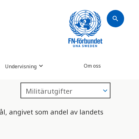
search
Om oss
Undervisning
ål, angivet som andel av landets