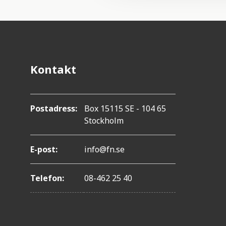
t
i
o
n
Kontakt
Postadress:
Box 15115 SE - 104 65
Stockholm
E-post:
info@fn.se
Telefon:
08-462 25 40