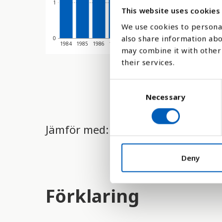
1
This website uses cookies
We use cookies to personal
also share information abo
0
1984
1985
1986
1987
1988
1989
1990
1991
1992
1993
may combine it with other 
their services.
C
Necessary
o
n
s
Jämför med:
e
n
t
Deny
S
e
Förklaring
l
e
c