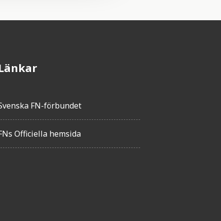
Länkar
Svenska FN-förbundet
FNs Officiella hemsida