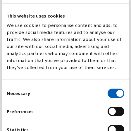
2
This website uses cookies
We use cookies to personalise content and ads, to
provide social media features and to analyse our
0
1969
1990
2011
1978
1999
2020
1966
1987
2008
1975
1996
2017
1963
1984
2005
1972
1993
2014
1960
1981
2002
traffic. We also share information about your use of
our site with our social media, advertising and
analytics partners who may combine it with other
Stapeldiagram
information that you’ve provided to them or that
they’ve collected from your use of their services.
Linje
C
Platt
Necessary
o
n
s
Preferences
e
n
Jämför med:
t
Statistics