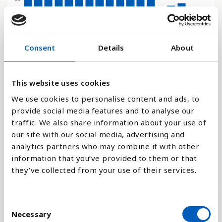
20
Consent
Details
About
10
0
2000
2003
2006
2009
2012
2015
2002
2005
2008
2011
2014
2017
2001
2004
2007
2010
2013
2016
This website uses cookies
We use cookies to personalise content and ads, to
provide social media features and to analyse our
Stapeldiagram
traffic. We also share information about your use of
our site with our social media, advertising and
Linje
analytics partners who may combine it with other
information that you’ve provided to them or that
Platt
they’ve collected from your use of their services.
C
Necessary
o