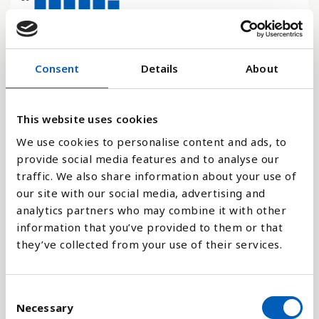
24
Consent
Details
About
12
0
2000
2003
2006
2009
2012
2015
2002
2005
2008
2011
2014
2017
2001
2004
2007
2010
2013
2016
This website uses cookies
We use cookies to personalise content and ads, to
provide social media features and to analyse our
Stapeldiagram
traffic. We also share information about your use of
our site with our social media, advertising and
Linje
analytics partners who may combine it with other
information that you’ve provided to them or that
Platt
they’ve collected from your use of their services.
C
Necessary
o