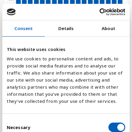
240
Consent
Details
About
120
0
2002
2005
2008
2011
2014
2017
2000
2003
2006
2009
2012
2015
2001
2004
2007
2010
2013
2016
This website uses cookies
We use cookies to personalise content and ads, to
provide social media features and to analyse our
Stapeldiagram
traffic. We also share information about your use of
our site with our social media, advertising and
Linje
analytics partners who may combine it with other
information that you’ve provided to them or that
Platt
they’ve collected from your use of their services.
C
Necessary
o