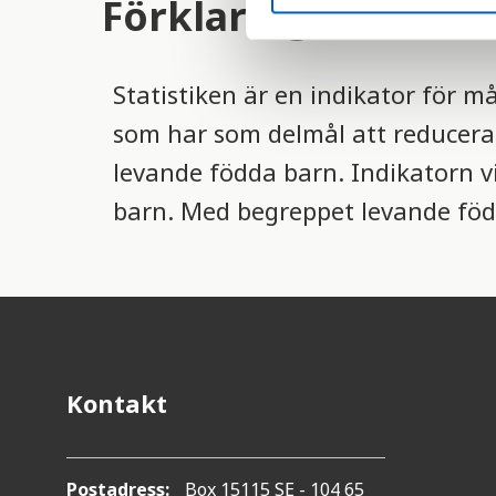
Förklaring
S
e
l
e
Statistiken är en indikator för m
c
som har som delmål att reducera
t
i
levande födda barn. Indikatorn v
o
barn. Med begreppet levande föd
n
Kontakt
Postadress:
Box 15115 SE - 104 65