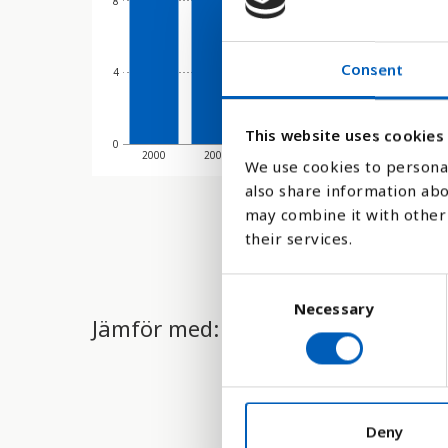
8
Consent
4
This website uses cookies
0
2000
2001
2002
2003
2004
We use cookies to personal
also share information abo
may combine it with other 
their services.
C
Necessary
o
Jämför med:
n
s
e
n
t
Deny