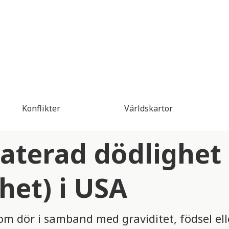
Konflikter
Världskartor
laterad dödlighet
het) i USA
som dör i samband med graviditet, födsel ell