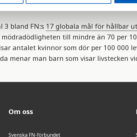
ål 3 bland FN:s
17 globala mål för hållbar u
 mödradödligheten till mindre än 70 per 1
isar antalet kvinnor som dör per 100 000 l
da menar man barn som visar livstecken vid
Om oss
Svenska FN-förbundet