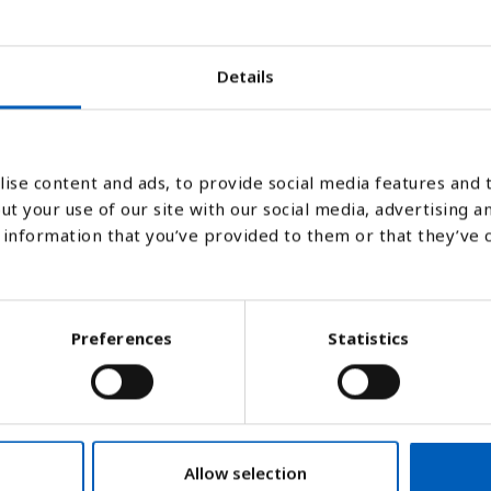
Details
2005
2006
2007
2008
2009
2010
2011
2
ise content and ads, to provide social media features and t
ut your use of our site with our social media, advertising a
Stapeldiagram
Linje
Platt
information that you’ve provided to them or that they’ve 
Preferences
Statistics
Allow selection