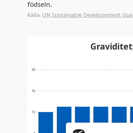
födseln.
Källa:
UN Sustainable Developement Goa
Graviditet
20
16
12