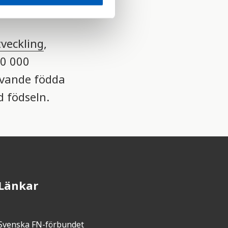
tveckling
,
00 000
evande födda
 födseln.
Länkar
Svenska FN-förbundet