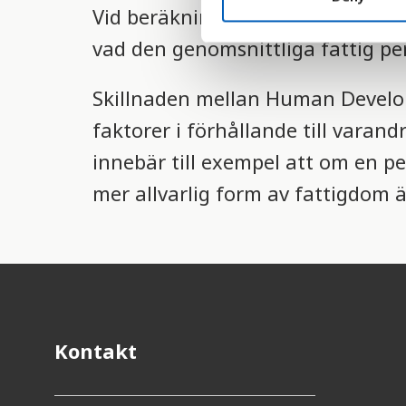
Vid beräkningen av MPI talar sif
S
e
vad den genomsnittliga fattig per
l
e
Skillnaden mellan Human Develop
c
t
faktorer i förhållande till varan
i
innebär till exempel att om en per
o
mer allvarlig form av fattigdom 
n
Kontakt