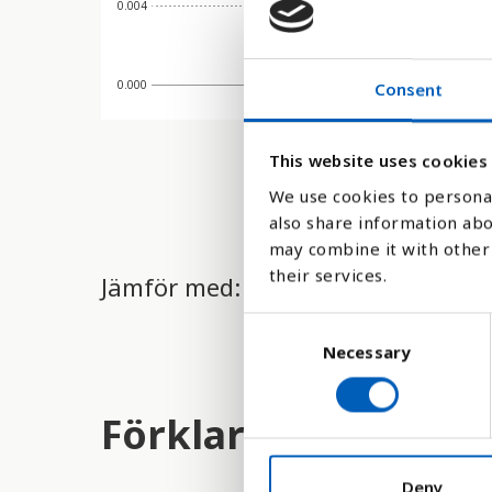
0.004
0.000
Consent
This website uses cookies
We use cookies to personal
also share information abo
may combine it with other 
their services.
Jämför med:
C
Necessary
o
n
s
Förklaring
e
n
t
Deny