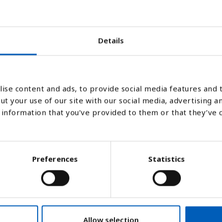
Details
2024
Stapeldiagram
Linje
Platt
ise content and ads, to provide social media features and t
ut your use of our site with our social media, advertising a
information that you’ve provided to them or that they’ve 
Preferences
Statistics
Allow selection