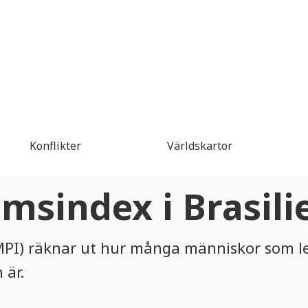
Konflikter
Världskartor
omsindex i Brasili
MPI) räknar ut hur många människor som lev
 är.