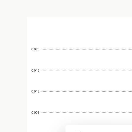
0.020
0.016
0.012
0.008