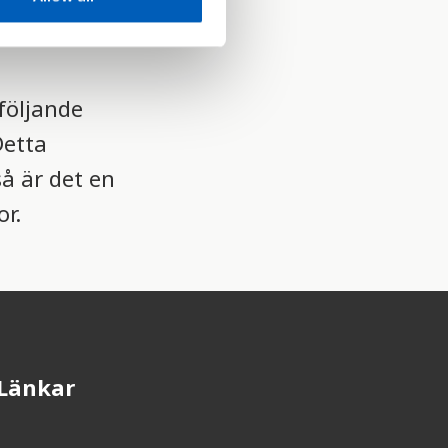
tt land, och
följande
Detta
så är det en
r.
Länkar