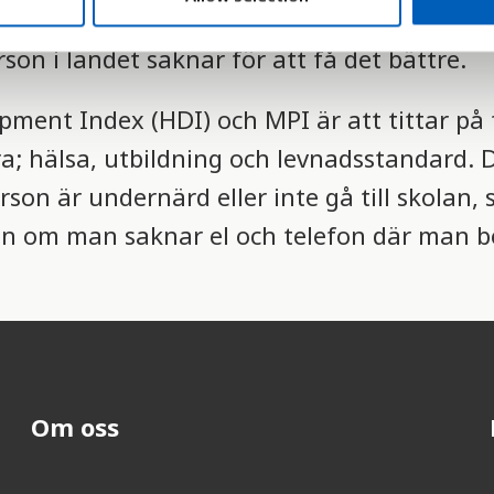
frorna om både hur många som är fattiga i e
son i landet saknar för att få det bättre.
ment Index (HDI) och MPI är att tittar på 
dra; hälsa, utbildning och levnadsstandard. 
son är undernärd eller inte gå till skolan, 
än om man saknar el och telefon där man bo
Om oss