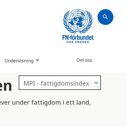
search
Om oss
Undervisning
en
er under fattigdom i ett land,