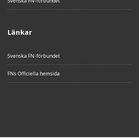
Svenska FN-förbundet
Länkar
Svenska FN-förbundet
FNs Officiella hemsida