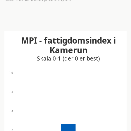
MPI - fattigdomsindex i
Kamerun
Skala 0-1 (der 0 er best)
0.5
0.4
0.3
0.2