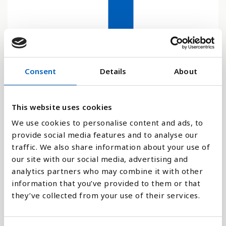
0.002
0.000
2024
Consent
Details
About
Stapeldiagram
This website uses cookies
We use cookies to personalise content and ads, to
Linje
provide social media features and to analyse our
traffic. We also share information about your use of
Platt
our site with our social media, advertising and
analytics partners who may combine it with other
information that you’ve provided to them or that
they’ve collected from your use of their services.
Jämför med: