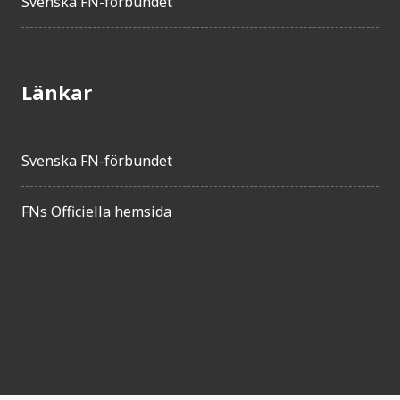
Svenska FN-förbundet
Länkar
Svenska FN-förbundet
FNs Officiella hemsida