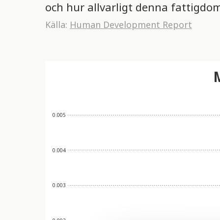
och hur allvarligt denna fattigdom
Källa:
Human Development Report
M
0.005
0.004
0.003