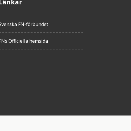
Länkar
Svenska FN-förbundet
FNs Officiella hemsida