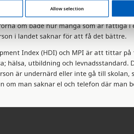
Allow selection
frorna om både hur många som är fattiga i e
son i landet saknar för att få det bättre.
ment Index (HDI) och MPI är att tittar på 
dra; hälsa, utbildning och levnadsstandard. 
son är undernärd eller inte gå till skolan, 
än om man saknar el och telefon där man bo