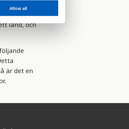
Allow all
tt land, och
följande
Detta
så är det en
r.