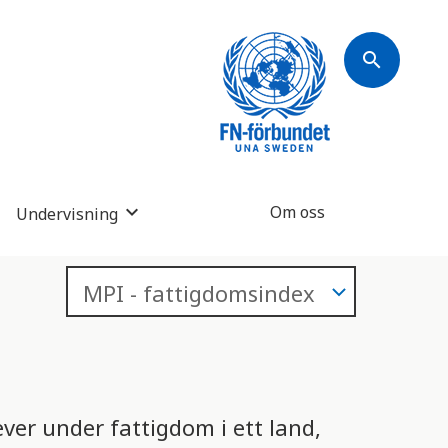
search
Om oss
Undervisning
er under fattigdom i ett land,