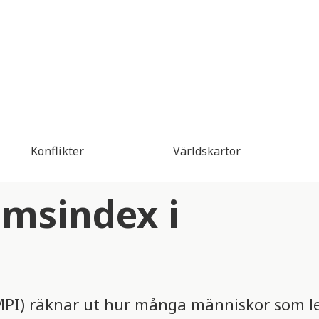
Konflikter
Världskartor
omsindex i
MPI) räknar ut hur många människor som lev