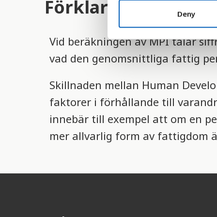
Förklaring
n
t
Deny
S
e
Vid beräkningen av MPI talar sif
l
vad den genomsnittliga fattig per
e
c
Skillnaden mellan Human Develop
t
i
faktorer i förhållande till varan
o
innebär till exempel att om en per
n
mer allvarlig form av fattigdom 