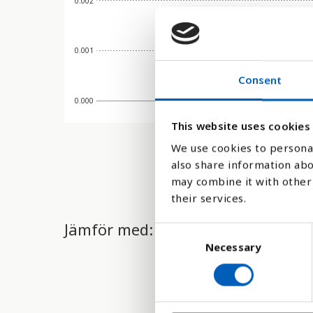
0.002
0.001
Consent
0.000
This website uses cookies
We use cookies to personal
also share information abo
may combine it with other 
their services.
Jämför med:
C
Necessary
o
n
s
e