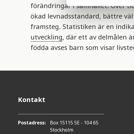
förändringar i samhället. Över t
e
l
ökad levnadsstandard, bättre väl
e
framsteg. Statistiken är en indi
c
t
utveckling
, där ett av delmålen 
i
födda avses barn som visar livste
o
n
Kontakt
Postadress:
Box 15115 SE - 104 65
Stockholm