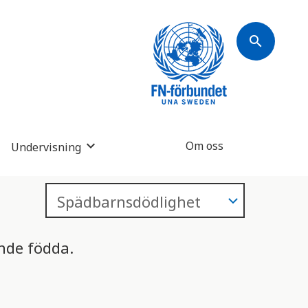
search
Om oss
Undervisning
nde födda.