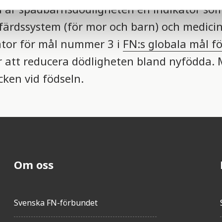
id är spädbarnsdödligheten en indikator so
färdssystem (för mor och barn) och medici
kator för mål nummer 3 i
FN:s globala mål fö
är att reducera dödligheten bland nyfödda.
cken vid födseln.
Om oss
Svenska FN-förbundet