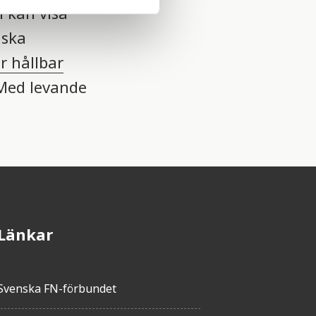
m kan visa
nska
r hållbar
 Med levande
Länkar
Svenska FN-förbundet