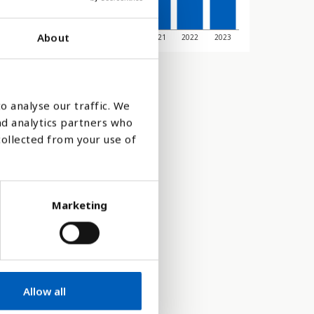
About
6
2017
2018
2019
2020
2021
2022
2023
o analyse our traffic. We
nd analytics partners who
collected from your use of
Marketing
Allow all
tt på