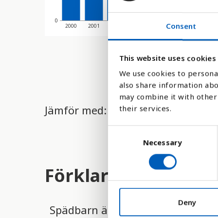
0
Consent
2000
2001
2002
2003
2004
2005
2006
This website uses cookies
We use cookies to personal
also share information abo
may combine it with other 
Jämför med:
their services.
C
Necessary
o
n
s
Förklaring
e
n
t
Deny
Spädbarn är sårbara, och därför 
S