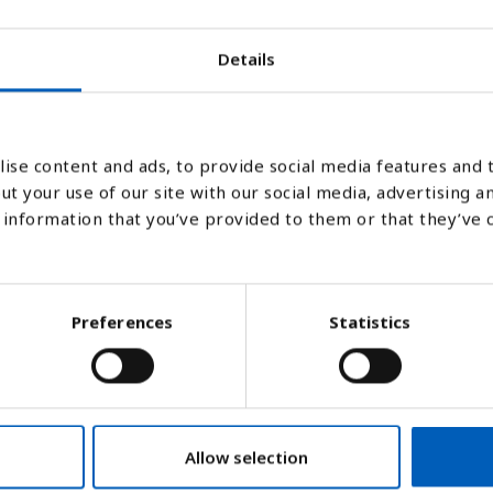
Details
2007
2008
2009
2010
2011
2012
2013
2014
2015
201
Stapeldiagram
Linje
Platt
ise content and ads, to provide social media features and t
ut your use of our site with our social media, advertising a
information that you’ve provided to them or that they’ve 
Preferences
Statistics
Allow selection
är dödligheten i denna grupp ett tydligt må