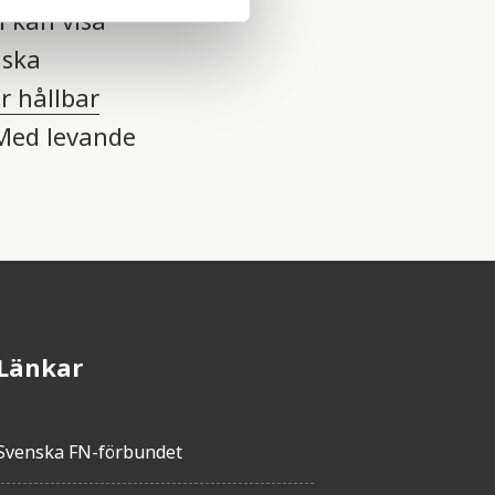
m kan visa
nska
r hållbar
 Med levande
Länkar
Svenska FN-förbundet