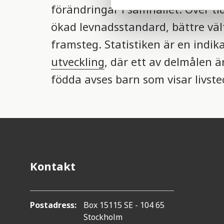
förändringar i samhället. Över t
e
l
ökad levnadsstandard, bättre väl
e
framsteg. Statistiken är en indi
c
t
utveckling
, där ett av delmålen 
i
födda avses barn som visar livste
o
n
Kontakt
Postadress:
Box 15115 SE - 104 65
Stockholm