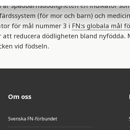
id är spädbarnsdödligheten en indikator so
färdssystem (för mor och barn) och medici
kator för mål nummer 3 i
FN:s globala mål fö
är att reducera dödligheten bland nyfödda.
cken vid födseln.
Om oss
Svenska FN-förbundet