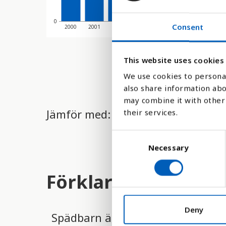
0
Consent
2000
2001
2002
2003
2004
2005
2006
This website uses cookies
We use cookies to personal
also share information abo
may combine it with other 
Jämför med:
their services.
C
Necessary
o
n
s
Förklaring
e
n
t
Deny
Spädbarn är sårbara, och därför 
S