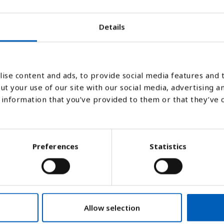
Details
2007
2008
2009
2010
2011
2012
2013
2014
2015
201
Stapeldiagram
Linje
Platt
ise content and ads, to provide social media features and t
ut your use of our site with our social media, advertising a
information that you’ve provided to them or that they’ve 
Preferences
Statistics
Allow selection
är dödligheten i denna grupp ett tydligt må