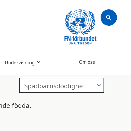
search
Om oss
Undervisning
nde födda.