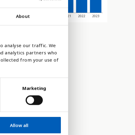
About
6
2017
2018
2019
2020
2021
2022
2023
o analyse our traffic. We
nd analytics partners who
collected from your use of
Marketing
Allow all
tt på